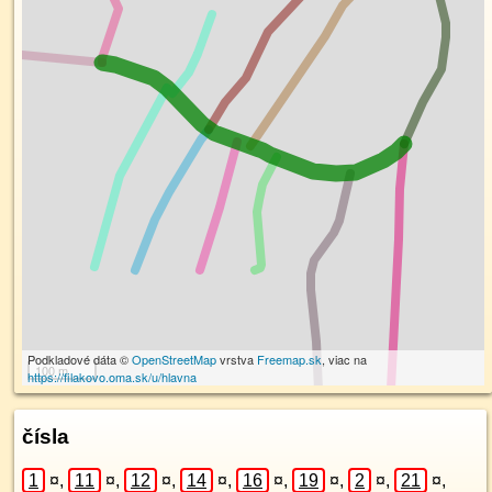
Podkladové dáta ©
OpenStreetMap
vrstva
Freemap.sk
, viac na
100 m
https://filakovo.oma.sk/u/hlavna
čísla
1
¤
,
11
¤
,
12
¤
,
14
¤
,
16
¤
,
19
¤
,
2
¤
,
21
¤
,