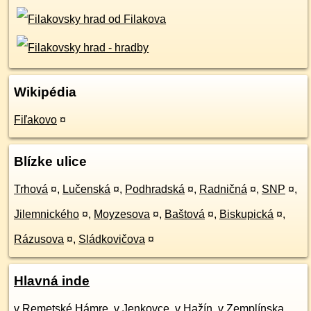
Wikipédia
Fiľakovo
¤
Blízke ulice
Trhová
¤
,
Lučenská
¤
,
Podhradská
¤
,
Radničná
¤
,
SNP
¤
,
Jilemnického
¤
,
Moyzesova
¤
,
Baštová
¤
,
Biskupická
¤
,
Rázusova
¤
,
Sládkovičova
¤
Hlavná inde
v Remetské Hámre
,
v Jenkovce
,
v Hažín
,
v Zemplínska