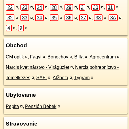
22
¤
,
23
¤
,
24
¤
,
28
¤
,
29
¤
,
3
¤
,
30
¤
,
31
¤
,
32
¤
,
33
¤
,
34
¤
,
35
¤
,
36
¤
,
37
¤
,
38
¤
,
3A
¤
,
4
¤
,
9
¤
Obchod
GM optik
¤
,
Fagyi
¤
,
Bonochov
¤
,
Billa
¤
,
Agrocentrum
¤
,
Narcis kvetinárstvo - Virágüzlet
¤
,
Narcis pohrebníctvo -
Temetkezés
¤
,
SAFI
¤
,
Alžbeta
¤
,
Tygram
¤
Ubytovanie
Pepita
¤
,
Penzión Bebek
¤
Stravovanie