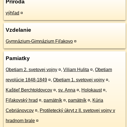
Príroda
výhľad
¤
Vzdelanie
Gymnázium-Gimnázium Fiľakovo
¤
Pamiatky
Obetiam 2. svetovej vojny
¤
,
Viliam Hulita
¤
,
Obetiam
revolúcie 1848-1849
¤
,
Obetiam 1. svetovej vojny
¤
,
Kaštieľ Berchtoldovcov
¤
,
sv. Anna
¤
,
Holokaust
¤
,
Fiľakovský hrad
¤
,
pamätník
¤
,
pamätník
¤
,
Kúria
Cebriánovcov
¤
,
Protiletecký úkryt z II. svetovej vojny v
hradnom brale
¤