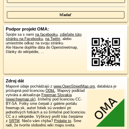
Podpor projekt OMA:
Spojte sa s nami
na facebooku
,
zdieľajte túto
stránku na Facebooku
,
na Twittri
, alebo
umiestnite odkaz na svoju stránku.
Ale hlavne doplňte dáta do Openstreetmap,
články do wikipédie, ...
Zdroj dát
Mapové údaje pochádzajú z
www.OpenStreetMap.org
, databáza je
prístupná pod licenciou
ODbL
.
Mapový podklad
vytvára a aktualizuje
Freemap Slovakia
(www.freemap.sk)
, šíriteľný pod licenciou CC-
BY-SA. Fotky sme čerpali z galérie portálu
freemap.sk, autori fotiek sú uvedení pri
jednotlivých fotkách a sú šíriteľné pod licenciou
CC a z wikipédie. Výškový profil trás čerpáme
z
SRTM
. Niečo vám chýba?
Pridajte to
. Sme
radi, že tvoríte slobodnú wiki mapu sveta.