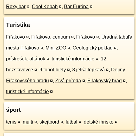
Roxy bar
¤
,
Cool Kebab
¤
,
Bar Európa
¤
Turistika
Fiľakovo
¤
,
Fiľakovo, centrum
¤
,
Fiľakovo
¤
,
Úradná tabuľa
mesta Fiľakovo
¤
,
Mini ZOO
¤
,
Geologický poklad
¤
,
prístrešok, altánok
¤
,
turistické informácie
¤
,
12
bezstavovce
¤
,
9 topoľ biely
¤
,
8 jelša lepkavá
¤
,
Dejiny
Fiľakovského hradu
¤
,
Živá príroda
¤
,
Fiľakovský hrad
¤
,
turistické informácie
¤
šport
tenis
¤
,
multi
¤
,
skejtbord
¤
,
futbal
¤
,
detské ihrisko
¤