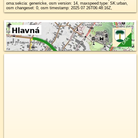
oma:sekcia: genericke, osm version: 14, maxspeed:type: SK:urban,
osm changeset: 0, osm timestamp: 2025 07 26T06:48:16Z,