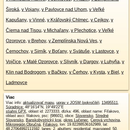
Široká
,
v Vojany
,
v Pavlovce nad Uhom
,
v Veľké
Kapušany
,
v Vinné
,
v Kráľovský Chlmec
,
v Cejkov
,
v
Čierna nad Tisou
,
v Michaľany
,
v Plechotice
,
v Veľké
Ozorovce
,
v Brehov
,
v Zemplínska Nová Ves
,
v
Černochov
,
v Sirník
,
v Boťany
,
v Svätuše
,
v Lastovce
,
v
Vojčice
,
v Malé Ozorovce
,
v Slivník
,
v Dargov
,
v Luhyňa
,
v
Klin nad Bodrogom
,
v Bačkov
,
v Čerhov
,
v Kysta
,
v Biel
,
v
Ladmovce
Viac
Viac info:
aktualizovať mapu
,
uprav v JOSM (pokročilé)
,
13495511
,
Súradnice:
48°16'14"N
,
19°49'22"E
stiahni GPX
, oblast id: 2273333, dlzka: 496, oblast name: Fiľakovo,
oblast asci: filakovo, psc: {98601}, obce:
Slovensko
,
Stredné
Slovensko
,
Banskobystrický kraj
,
okres Lučenec
,
Cerová vrchovina
,
Mikroregión Obručná
,
Fiľakovo
, lon: 19.82288536162989, lat:
48.27064992111592, lanes: 2, abutters: residential, maxspeed: 50,