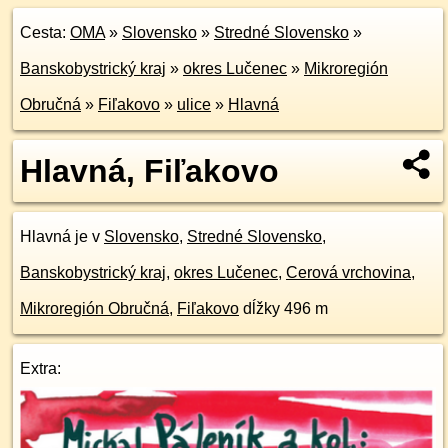
Cesta:
OMA
»
Slovensko
»
Stredné Slovensko
»
Banskobystrický kraj
»
okres Lučenec
»
Mikroregión
Obručná
»
Fiľakovo
»
ulice
»
Hlavná
Hlavná, Fiľakovo
Hlavná je v
Slovensko
,
Stredné Slovensko
,
Banskobystrický kraj
,
okres Lučenec
,
Cerová vrchovina
,
Mikroregión Obručná
,
Fiľakovo
dĺžky 496 m
Extra: