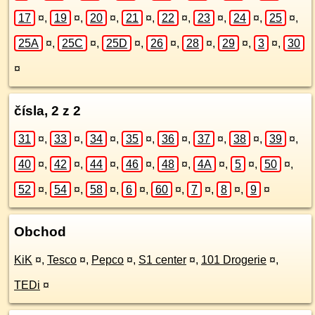
17
¤
,
19
¤
,
20
¤
,
21
¤
,
22
¤
,
23
¤
,
24
¤
,
25
¤
,
25A
¤
,
25C
¤
,
25D
¤
,
26
¤
,
28
¤
,
29
¤
,
3
¤
,
30
¤
čísla, 2 z 2
31
¤
,
33
¤
,
34
¤
,
35
¤
,
36
¤
,
37
¤
,
38
¤
,
39
¤
,
40
¤
,
42
¤
,
44
¤
,
46
¤
,
48
¤
,
4A
¤
,
5
¤
,
50
¤
,
52
¤
,
54
¤
,
58
¤
,
6
¤
,
60
¤
,
7
¤
,
8
¤
,
9
¤
Obchod
KiK
¤
,
Tesco
¤
,
Pepco
¤
,
S1 center
¤
,
101 Drogerie
¤
,
TEDi
¤