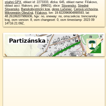
stiahni GPX
, oblast id: 2273333, dlzka: 645, oblast name: Fiľakovo,
oblast asci: filakovo, psc: {98601}, obce:
Slovensko
,
Stredné
Slovensko
,
Banskobystrický kraj
,
okres Lučenec
,
Cerová vrchovina
,
Mikroregión Obručná
,
Fiľakovo
, lon: 19.822096904890593, lat:
48.26199207986936, hgv: no, oneway: no, oma:sekcia: trenciansky
kraj, osm version: 8, osm changeset: 0, osm timestamp: 2023 09
14T16:21:09Z,