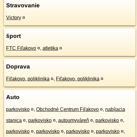
Stravovanie
Victory
¤
šport
FTC Fiľakovo
¤
,
atletika
¤
Doprava
Fiľakovo, poliklinika
¤
,
Fiľakovo, poliklinika
¤
Auto
parkovisko
¤
,
Obchodné Centrum Fiľakovo
¤
,
nabíjacia
stanica
¤
,
parkovisko
¤
,
autoumyváreň
¤
,
parkovisko
¤
,
parkovisko
¤
,
parkovisko
¤
,
parkovisko
¤
,
parkovisko
¤
,