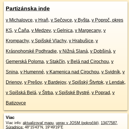
Partizánska inde
v Michalovce
,
v Hraň
,
v Sečovce
,
v Byšta
,
v Poproč, okres
KS
,
v Čaňa
,
v Medzev
,
v Gelnica
,
v Margecany
,
v
Krompachy
,
v Spišské Vlachy
,
v Hrabušice
,
v
Krásnohorské Podhradie
,
v Nižná Slaná
,
v Dobšiná
,
v
Gemerská Poloma
,
v Stakčín
,
v Belá nad Cirochou
,
v
Snina
,
v Humenné
,
v Kamenica nad Cirochou
,
v Svidník
,
v
Drienov
,
v Prešov
,
v Bardejov
,
v Spišský Štvrtok
,
v Lendak
,
v Spišská Belá
,
v Štrba
,
v Spišské Bystré
,
v Poprad
,
v
Batizovce
Viac
Viac info:
aktualizovať mapu
,
uprav v JOSM (pokročilé)
,
13477587
,
Súradnice:
48°15'43"N
,
19°49'19"E