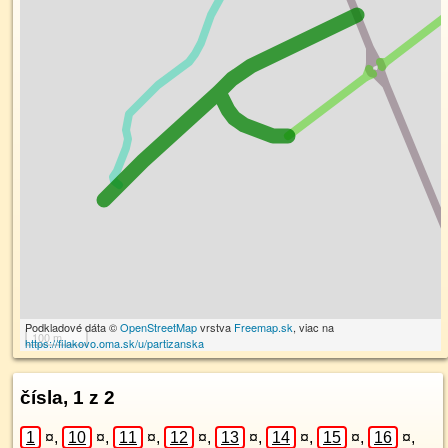
Podkladové dáta ©
OpenStreetMap
vrstva
Freemap.sk
, viac na
100 m
https://filakovo.oma.sk/u/partizanska
čísla, 1 z 2
1
¤
,
10
¤
,
11
¤
,
12
¤
,
13
¤
,
14
¤
,
15
¤
,
16
¤
,