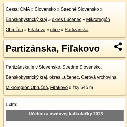
Cesta:
OMA
»
Slovensko
»
Stredné Slovensko
»
Banskobystrický kraj
»
okres Lučenec
»
Mikroregión
Obručná
»
Fiľakovo
»
ulice
»
Partizánska
Partizánska, Fiľakovo
Partizánska je v
Slovensko
,
Stredné Slovensko
,
Banskobystrický kraj
,
okres Lučenec
,
Cerová vrchovina
,
Mikroregión Obručná
,
Fiľakovo
dĺžky 645 m
Extra: