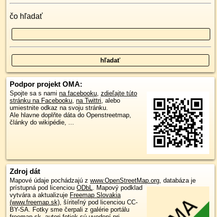
čo hľadať
Podpor projekt OMA:
Spojte sa s nami
na facebooku
,
zdieľajte túto
stránku na Facebooku
,
na Twittri
, alebo
umiestnite odkaz na svoju stránku.
Ale hlavne doplňte dáta do Openstreetmap,
články do wikipédie, ...
Zdroj dát
Mapové údaje pochádzajú z
www.OpenStreetMap.org
, databáza je
prístupná pod licenciou
ODbL
.
Mapový podklad
vytvára a aktualizuje
Freemap Slovakia
(www.freemap.sk)
, šíriteľný pod licenciou CC-
BY-SA. Fotky sme čerpali z galérie portálu
freemap.sk, autori fotiek sú uvedení pri